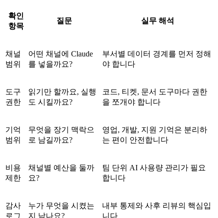
확인
질문
실무 해석
항목
채널
어떤 채널에 Claude
부서별 데이터 경계를 먼저 정해
범위
를 넣을까요?
야 합니다
도구
읽기만 할까요, 실행
코드, 티켓, 문서 도구마다 권한
권한
도 시킬까요?
을 쪼개야 합니다
기억
무엇을 장기 맥락으
영업, 개발, 지원 기억은 분리하
범위
로 남길까요?
는 편이 안전합니다
비용
채널별 예산을 둘까
팀 단위 AI 사용량 관리가 필요
제한
요?
합니다
감사
누가 무엇을 시켰는
내부 통제와 사후 리뷰의 핵심입
로그
지 남나요?
니다