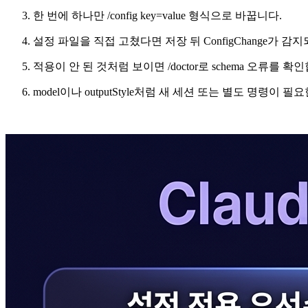
한 번에 하나만 /config key=value 형식으로 바꿉니다.
설정 파일을 직접 고쳤다면 저장 뒤 ConfigChange가 
적용이 안 된 것처럼 보이면 /doctor로 schema 오류를 확
model이나 outputStyle처럼 새 세션 또는 별도 명령