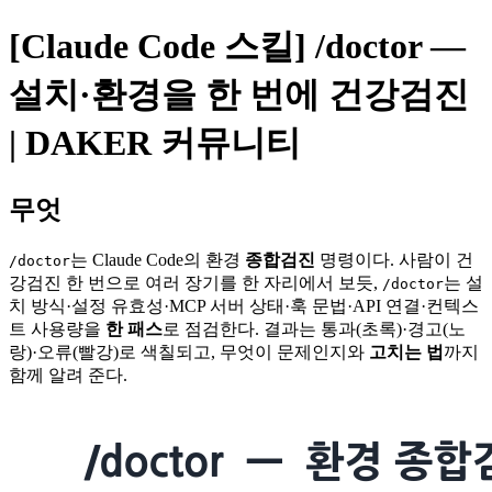
[Claude Code 스킬] /doctor —
설치·환경을 한 번에 건강검진
| DAKER 커뮤니티
무엇
는 Claude Code의 환경
종합검진
명령이다. 사람이 건
/doctor
강검진 한 번으로 여러 장기를 한 자리에서 보듯,
는 설
/doctor
치 방식·설정 유효성·MCP 서버 상태·훅 문법·API 연결·컨텍스
트 사용량을
한 패스
로 점검한다. 결과는 통과(초록)·경고(노
랑)·오류(빨강)로 색칠되고, 무엇이 문제인지와
고치는 법
까지
함께 알려 준다.