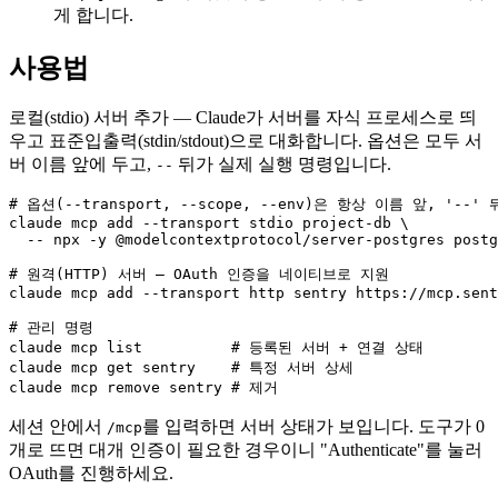
게 합니다.
사용법
로컬(stdio) 서버 추가 — Claude가 서버를 자식 프로세스로 띄
우고 표준입출력(stdin/stdout)으로 대화합니다. 옵션은 모두 서
버 이름 앞에 두고,
뒤가 실제 실행 명령입니다.
--
# 옵션(--transport, --scope, --env)은 항상 이름 앞, '--'
claude mcp add --transport stdio project-db \

  -- npx -y @modelcontextprotocol/server-postgres postg
# 원격(HTTP) 서버 — OAuth 인증을 네이티브로 지원

claude mcp add --transport http sentry https://mcp.sent
# 관리 명령

claude mcp list          # 등록된 서버 + 연결 상태

claude mcp get sentry    # 특정 서버 상세

claude mcp remove sentry # 제거
세션 안에서
를 입력하면 서버 상태가 보입니다. 도구가 0
/mcp
개로 뜨면 대개 인증이 필요한 경우이니 "Authenticate"를 눌러
OAuth를 진행하세요.