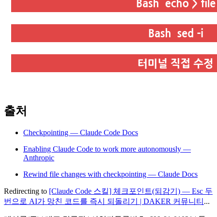
출처
Checkpointing — Claude Code Docs
Enabling Claude Code to work more autonomously —
Anthropic
Rewind file changes with checkpointing — Claude Docs
Redirecting to
[Claude Code 스킬] 체크포인트(되감기) — Esc 두
번으로 AI가 망친 코드를 즉시 되돌리기 | DAKER 커뮤니티
...