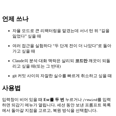
언제 쓰나
자율 모드로 큰 리팩터링을 맡겼는데 서너 턴 뒤 “길을
잃었다” 싶을 때
여러 접근을 실험하다 “두 단계 전이 더 나았다”로 돌아
가고 싶을 때
Claude의 분석·대화 맥락은 살리되
코드만
깨끗이 되돌
리고 싶을 때(또는 그 반대)
git 커밋 사이의 자잘한 실수를 빠르게 취소하고 싶을 때
사용법
입력창이 비어 있을 때
Esc를 두 번
누르거나
를 입력
/rewind
하면 되감기 메뉴가 열립니다. 세션 동안 보낸 프롬프트 목록
에서 돌아갈 지점을 고르고, 복원 방식을 선택합니다.