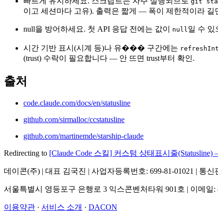
빠르게 유지하세요. 스크립트는 자주 실행되므로
git sta
이고 세션마다 고유). 출력은 짧게 — 폭이 제한적이라 길
null을 방어하세요. 첫 API 응답 전에는 값이
일 수 있
null
시간 기반 표시(시계 등)나 유��� 구간에는
refreshIn
(trust) 수락이 필요합니다 — 안 뜨면 trust부터 확인.
출처
code.claude.com/docs/en/statusline
github.com/sirmalloc/ccstatusline
github.com/martinemde/starship-claude
Redirecting to
[Claude Code 스킬] 커스텀 상태표시줄(Statu
데이콘(주) | 대표 김국진 | 사업자등록번호: 699-81-01021 | 
서울특별시 영등포구 은행로 3 익스콘벤처타워 901호 | 이메일: dacon@d
이용약관
·
서비스 소개
·
DACON