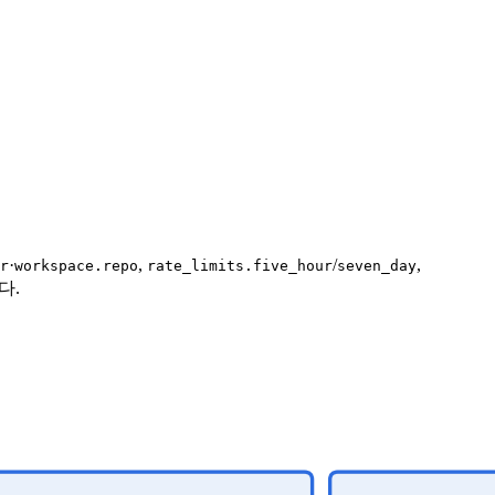
·
,
/
,
r
workspace.repo
rate_limits.five_hour
seven_day
다.