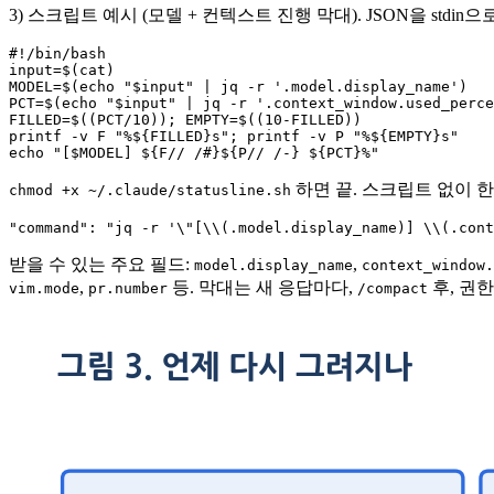
3) 스크립트 예시 (모델 + 컨텍스트 진행 막대). JSON을 stdin으로
#!/bin/bash

input=$(cat)

MODEL=$(echo "$input" | jq -r '.model.display_name')

PCT=$(echo "$input" | jq -r '.context_window.used_perce
FILLED=$((PCT/10)); EMPTY=$((10-FILLED))

printf -v F "%${FILLED}s"; printf -v P "%${EMPTY}s"

echo "[$MODEL] ${F// /#}${P// /-} ${PCT}%"
하면 끝. 스크립트 없이 한 
chmod +x ~/.claude/statusline.sh
"command": "jq -r '\"[\\(.model.display_name)] \\(.cont
받을 수 있는 주요 필드:
,
model.display_name
context_window.
,
등. 막대는 새 응답마다,
후, 권한
vim.mode
pr.number
/compact