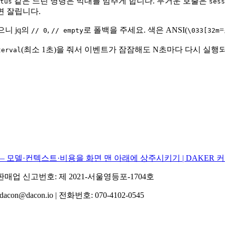
같은 느린 명령은 막대를 멈추게 합니다. 무거운 호출은
tus
sess
면 잘립니다.
으니 jq의
,
로 폴백을 주세요. 색은 ANSI(
// 0
// empty
\033[32m
(최소 1초)을 줘서 이벤트가 잠잠해도 N초마다 다시 실
terval
sline) — 모델·컨텍스트·비용을 화면 맨 아래에 상주시키기 | DAKER
통신판매업 신고번호: 제 2021-서울영등포-1704호
acon.io | 전화번호: 070-4102-0545