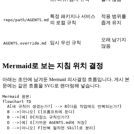
특정 패키지나 서비스
적용 범위를
repo/path/AGENTS.md
의 로컬 규칙
좁게 유지
오래 남기지
임시 우선 규칙
AGENTS.override.md
않음
Mermaid로 보는 지침 위치 결정
아래는 초안에 남겨둔 Mermaid 의사결정 흐름입니다. 게시 본
문에는 같은 흐름을 SVG로 렌더링해 넣습니다.
Mermaid 원본:

flowchart TD

  A[새 규칙이 생겼는가?] --> B{다음 작업에도 반복되는가?}

  B -->|아니오| C[프롬프트에 둔다]

  B -->|예| D{저장소 규칙인가?}

  D -->|예| E[가까운 AGENTS.md에 저장]

  D -->|아니오| F[반복 절차면 Skill로 분리]