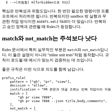
  E -->|위험함| H[forbidden으로 차단]
핵심은 반복성과 위험도입니다. 한 번만 필요한 명령이면 프롬
프트에서 처리하면 됩니다. 반복되지만 sandbox 밖 실행과 무
관한 작업 방식이면
나 Skill이 더 맞습니다. 반복되
AGENTS.md
고 승인 정책과 관련될 때 Rules가 등장합니다.
match와 not_match는 주석보다 낫다
Rules 문서에서 특히 실무적인 부분은
와
입니
match
not_match
다. 이 둘은 설명이 아니라 “inline unit tests”처럼 동작합니다. 규
칙이 로드될 때 예시가 맞는지 검증하는 데 쓰입니다.
좋은 규칙은 이런 식으로 의도를 함께 남깁니다.
prefix_rule(

    pattern = ["gh", "pr", "view"],

    decision = "allow",

    justification = "PR 본문과 댓글 조회는 반복 작업이라 자동
    match = [

        "gh pr view 7888",

        "gh pr view 7888 --json title,body,comments",

    ],

    not_match = [
