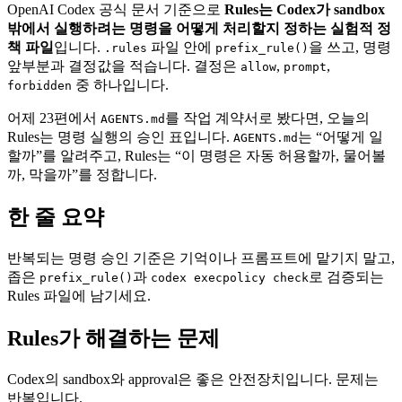
OpenAI Codex 공식 문서 기준으로
Rules는 Codex가 sandbox
밖에서 실행하려는 명령을 어떻게 처리할지 정하는 실험적 정
책 파일
입니다.
파일 안에
을 쓰고, 명령
.rules
prefix_rule()
앞부분과 결정값을 적습니다. 결정은
,
,
allow
prompt
중 하나입니다.
forbidden
어제 23편에서
를 작업 계약서로 봤다면, 오늘의
AGENTS.md
Rules는 명령 실행의 승인 표입니다.
는 “어떻게 일
AGENTS.md
할까”를 알려주고, Rules는 “이 명령은 자동 허용할까, 물어볼
까, 막을까”를 정합니다.
한 줄 요약
반복되는 명령 승인 기준은 기억이나 프롬프트에 맡기지 말고,
좁은
과
로 검증되는
prefix_rule()
codex execpolicy check
Rules 파일에 남기세요.
Rules가 해결하는 문제
Codex의 sandbox와 approval은 좋은 안전장치입니다. 문제는
반복입니다.