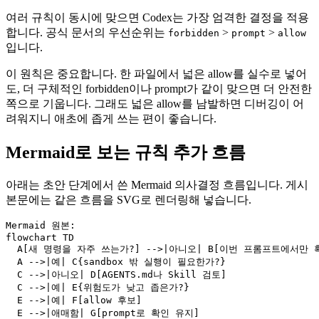
여러 규칙이 동시에 맞으면 Codex는 가장 엄격한 결정을 적용
합니다. 공식 문서의 우선순위는
>
>
forbidden
prompt
allow
입니다.
이 원칙은 중요합니다. 한 파일에서 넓은 allow를 실수로 넣어
도, 더 구체적인 forbidden이나 prompt가 같이 맞으면 더 안전한
쪽으로 기웁니다. 그래도 넓은 allow를 남발하면 디버깅이 어
려워지니 애초에 좁게 쓰는 편이 좋습니다.
Mermaid로 보는 규칙 추가 흐름
아래는 초안 단계에서 쓴 Mermaid 의사결정 흐름입니다. 게시
본문에는 같은 흐름을 SVG로 렌더링해 넣습니다.
Mermaid 원본:

flowchart TD

  A[새 명령을 자주 쓰는가?] -->|아니오| B[이번 프롬프트에서만 확
  A -->|예| C{sandbox 밖 실행이 필요한가?}

  C -->|아니오| D[AGENTS.md나 Skill 검토]

  C -->|예| E{위험도가 낮고 좁은가?}

  E -->|예| F[allow 후보]

  E -->|애매함| G[prompt로 확인 유지]
