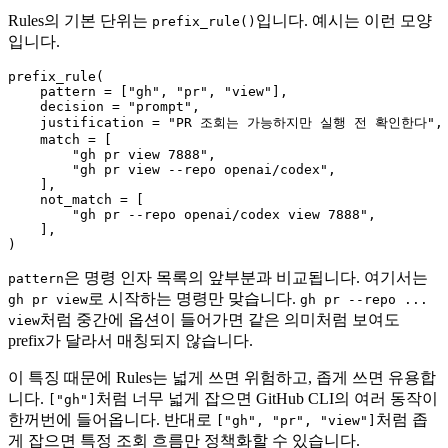
Rules의 기본 단위는
입니다. 예시는 이런 모양
prefix_rule()
입니다.
prefix_rule(

    pattern = ["gh", "pr", "view"],

    decision = "prompt",

    justification = "PR 조회는 가능하지만 실행 전 확인한다",

    match = [

        "gh pr view 7888",

        "gh pr view --repo openai/codex",

    ],

    not_match = [

        "gh pr --repo openai/codex view 7888",

    ],

)
은 명령 인자 목록의 앞부분과 비교됩니다. 여기서는
pattern
로 시작하는 명령만 맞습니다.
gh pr view
gh pr --repo ...
처럼 중간에 옵션이 들어가면 같은 의미처럼 보여도
view
prefix가 달라서 매칭되지 않습니다.
이 특징 때문에 Rules는 넓게 쓰면 위험하고, 좁게 쓰면 유용합
니다.
처럼 너무 넓게 잡으면 GitHub CLI의 여러 동작이
["gh"]
한꺼번에 들어옵니다. 반대로
처럼 좁
["gh", "pr", "view"]
게 잡으면 특정 조회 흐름만 정책화할 수 있습니다.