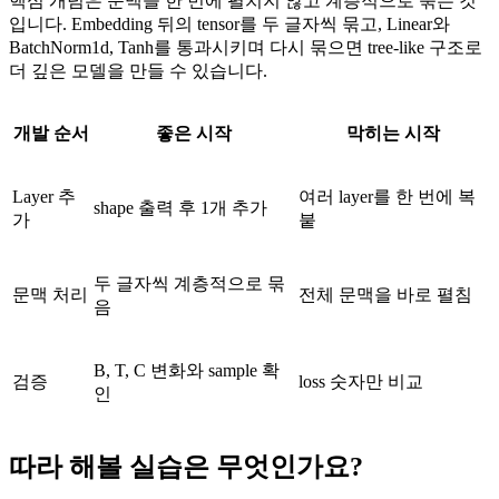
핵심 개념은 문맥을 한 번에 펼치지 않고 계층적으로 묶는 것
입니다. Embedding 뒤의 tensor를 두 글자씩 묶고, Linear와
BatchNorm1d, Tanh를 통과시키며 다시 묶으면 tree-like 구조로
더 깊은 모델을 만들 수 있습니다.
개발 순서
좋은 시작
막히는 시작
Layer 추
여러 layer를 한 번에 복
shape 출력 후 1개 추가
가
붙
두 글자씩 계층적으로 묶
문맥 처리
전체 문맥을 바로 펼침
음
B, T, C 변화와 sample 확
검증
loss 숫자만 비교
인
따라 해볼 실습은 무엇인가요?