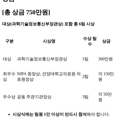
[총 상금 750만원]
대상(과학기술정보통신부장관상) 포함 총 6팀 시상
수상 팀
구분
시상명
상금
수
대상
과학기술정보통신부장관상
1팀
300만원
최우수
NIPA 원장상, 건양대학교의료원 의
각 150만
2팀
상
료원장상
원
각 50만
우수상
공동 주관기관장상
3팀
원
시상식에는 팀원 1인 이상이 반드시 참석
해야 합니다.