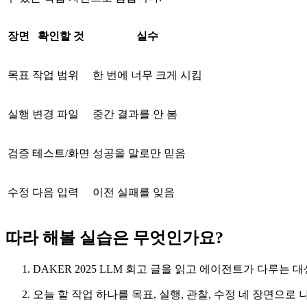
장면
확인할 것
실수
목표
작업 범위
한 번에 너무 크게 시킴
실행
변경 파일
중간 결과를 안 봄
검증
테스트/화면
성공을 말로만 믿음
수정
다음 입력
이전 실패를 잊음
따라 해볼 실습은 무엇인가요?
DAKER 2025 LLM 회고 글을 읽고 에이전트가 다루는 
오늘 할 작업 하나를 목표, 실행, 관찰, 수정 네 장면으로 